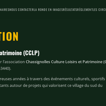
NAIRES
NOUS CONTACTER
LA RONDE EN IMAGES
RÉSULTATS
RÈGLEMENT
LES CIRC
TION
Patrimoine (CCLP)
r l’association
Chassignolles Culture Loisirs et Patrimoine 
43440).
reuses années à travers des événements culturels, sportifs 
tants autour de projets qui valorisent ce village du sud du