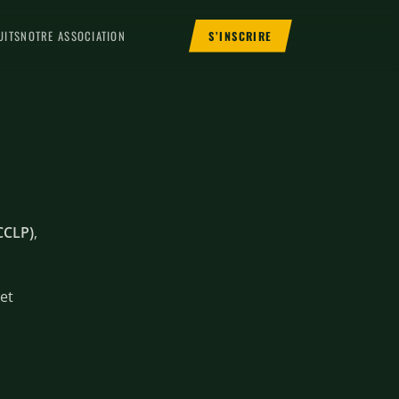
S’INSCRIRE
UITS
NOTRE ASSOCIATION
(CCLP)
,
et