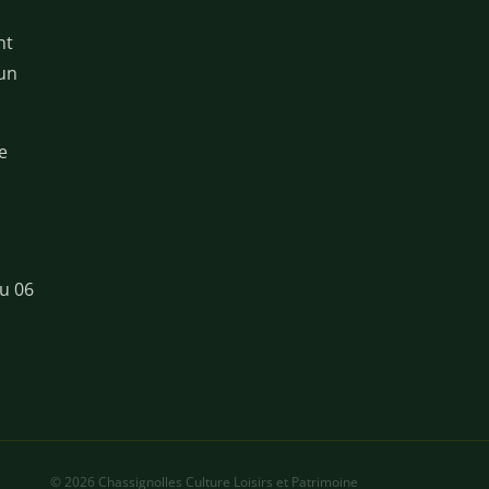
nt
 un
e
u 06
© 2026 Chassignolles Culture Loisirs et Patrimoine